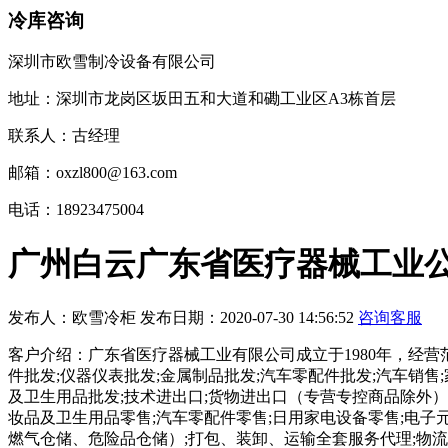
冷库咨询
深圳市欧雪制冷设备有限公司
地址：深圳市龙岗区坂田五和大道和磡工业区A3栋首层
联系人：古经理
邮箱：oxzl800@163.com
电话：18923475004
广州白云广东省医疗器械工业
发布人：
欧雪冷柜
发布日期：
2020-07-30 14:56:52
咨询客服
客户介绍：广东省医疗器械工业有限公司成立于1980年，经营
件批发;仪器仪表批发;金属制品批发;汽车零配件批发;汽车销售
及卫生用品批发;技术进出口;货物进出口（专营专控商品除外）
妆品及卫生用品零售;汽车零配件零售;日用家电设备零售;电子
燃气仓储、危险品仓储）;打包、装卸、运输全套服务代理;物流代