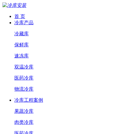
首 页
冷库产品
冷藏库
保鲜库
速冻库
双温冷库
医药冷库
物流冷库
冷库工程案例
果蔬冷库
肉类冷库
医药冷库