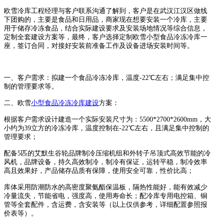
欧雪冷库工程经理与客户联系沟通了解到，客户是在武汉江汉区做线
下团购的，主要是食品和日用品，商家现在想要安装一个冷库，主要
用于储存冷冻食品，结合实际建设要求及安装场地情况等综合信息，
定制全套建设方案等，最终，客户选择定制欧雪小型食品冷冻冷库一
座，签订合同，对接好安装前准备工作及设备进场安装时间等。
一、客户需求：拟建一个食品冷冻冷库，温度-22℃左右；满足集中控
制的管理要求等。
二、欧雪
小型食品冷冻冷库建设
方案：
根据客户需求设计建造一个实际安装尺寸为：5500*2700*2600mm，大
小约为39立方的冷冻冷库，温度控制在-22℃左右，且满足集中控制的
管理要求；
配备5匹的艾默生谷轮品牌制冷压缩机组和外转子吊顶式高效节能的冷
风机，品牌设备，持久高效制冷，制冷有保证，运转平稳，制冷效率
高且效果好，产品储存品质有保障，使用安全可靠，性价比高；
库体采用防潮防水的高密度聚氨酯保温板，隔热性能好，能有效减少
冷量流失，节能省电，强度高，使用寿命长；配冷库专用电控箱、铜
管等全套配件，含运费，含安装等（以上仅供参考，详细配置参照报
价表等）。