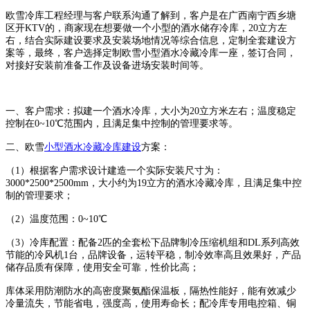
欧雪冷库工程经理与客户联系沟通了解到，客户是在广西南宁西乡塘
区开KTV的，商家现在想要做一个小型的酒水储存冷库，20立方左
右，结合实际建设要求及安装场地情况等综合信息，定制全套建设方
案等，最终，客户选择定制欧雪小型酒水冷藏冷库一座，签订合同，
对接好安装前准备工作及设备进场安装时间等。
一、客户需求：拟建一个酒水冷库，大小为20立方米左右；温度稳定
控制在0~10℃范围内，且满足集中控制的管理要求等。
二、欧雪
小型酒水冷藏冷库建设
方案：
（1）根据客户需求设计建造一个实际安装尺寸为：
3000*2500*2500mm，大小约为19立方的酒水冷藏冷库，且满足集中控
制的管理要求；
（2）温度范围：0~10℃
（3）冷库配置：配备2匹的全套松下品牌制冷压缩机组和DL系列高效
节能的冷风机1台，品牌设备，运转平稳，制冷效率高且效果好，产品
储存品质有保障，使用安全可靠，性价比高；
库体采用防潮防水的高密度聚氨酯保温板，隔热性能好，能有效减少
冷量流失，节能省电，强度高，使用寿命长；配冷库专用电控箱、铜