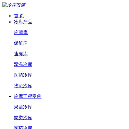
首 页
冷库产品
冷藏库
保鲜库
速冻库
双温冷库
医药冷库
物流冷库
冷库工程案例
果蔬冷库
肉类冷库
医药冷库