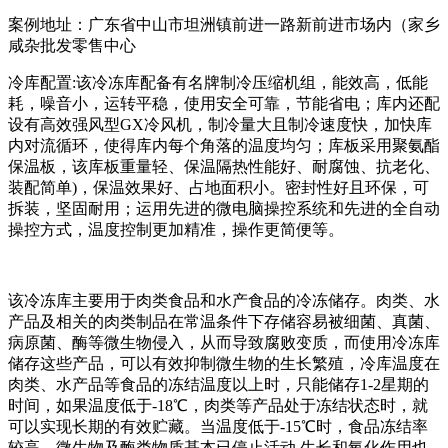
案例地址：广东省中山市坦洲镇前进一路新前进市场内（家乡
咸杂批发零售中心
冷库配置:该冷冻库配备有名牌制冷压缩机组，能效高，低能
耗，噪音小，运转平稳，使用安全可靠，节能省电；库内还配
设有高效强风型GX冷风机，制冷量大且制冷速度快，加快库
内对流循环，使得库内每个角落的温度均匀；库板采用聚氨酯
保温板，该库板重量轻、保温隔热性能好、耐腐蚀、抗老化、
装配简单)，保温效果好、占地面积小。密封性好且环保，可
拆装，坚固耐用；运用先进的微电脑操控系统和先进的全自动
操控方式，温度控制更加精准，操作更简便等。
该冷冻库主要用于肉类食品和水产食品的冷冻储存。肉类、水
产品及相关的肉类制品在常温条件下存储容易被细菌、真菌、
病原菌、酶等微生物侵入，从而导致腐败变质，而使用冷冻库
储存这些产品，可以有效抑制微生物的生长繁殖，冷库温度在
肉类、水产品等食品的冻结温度以上时，只能储存1-2星期的
时间，如果温度低于-18℃，肉类等产品处于冻结状态时，就
可以实现长期的有效贮藏。当温度低于-15℃时，食品冻结率
较高，微生物及酶类物质基本已停止活动.生长和氧化作用也