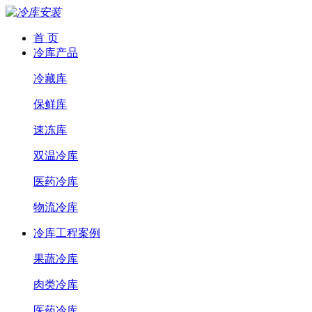
首 页
冷库产品
冷藏库
保鲜库
速冻库
双温冷库
医药冷库
物流冷库
冷库工程案例
果蔬冷库
肉类冷库
医药冷库