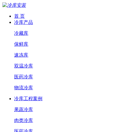
首 页
冷库产品
冷藏库
保鲜库
速冻库
双温冷库
医药冷库
物流冷库
冷库工程案例
果蔬冷库
肉类冷库
医药冷库